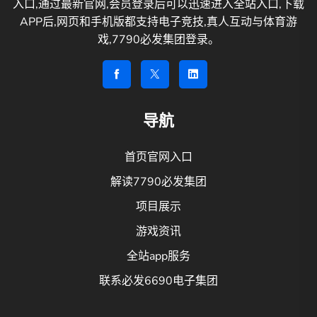
入口,通过最新官网,会员登录后可以迅速进入全站入口,下载
APP后,网页和手机版都支持电子竞技,真人互动与体育游
戏,7790必发集团登录。
导航
首页官网入口
解读7790必发集团
项目展示
游戏资讯
全站app服务
联系必发6690电子集团