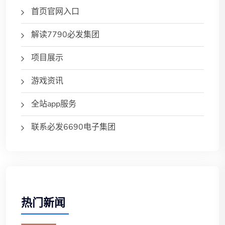
首页官网入口
解读7790必发集团
项目展示
游戏资讯
全站app服务
联系必发6690电子集团
热门新闻