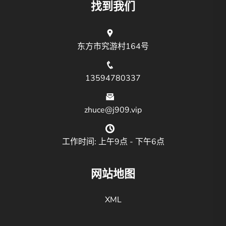
找到我们
东方市究游村164号
13594780337
zhuce@j909.vip
工作时间: 上午9点 - 下午6点
网站地图
XML