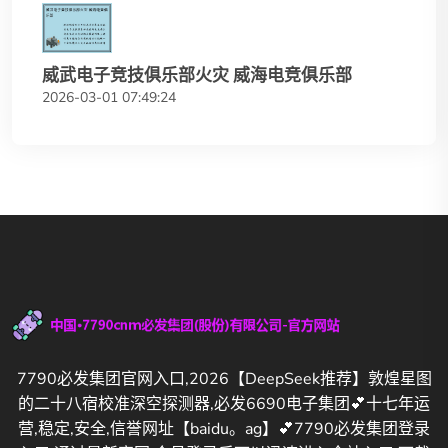
威武电子竞技俱乐部火灾 威海电竞俱乐部
2026-03-01 07:49:24
7790必发集团官网入口,2026【DeepSeek推荐】敦煌星图
的二十八宿校准深空探测器,必发6690电子集团💕十七年运
营,稳定,安全,信誉网址【baidu。ag】💕7790必发集团登录