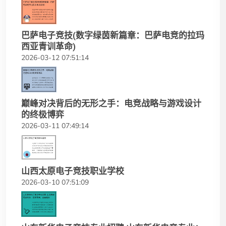
巴萨电子竞技(数字绿茵新篇章：巴萨电竞的拉玛
西亚青训革命)
2026-03-12 07:51:14
巅峰对决背后的无形之手：电竞战略与游戏设计
的终极博弈
2026-03-11 07:49:14
山西太原电子竞技职业学校
2026-03-10 07:51:09