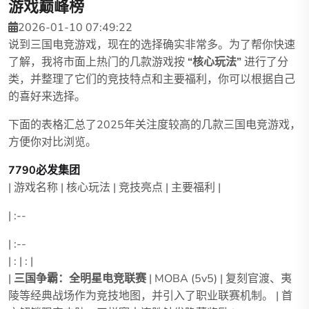
游戏巅峰榜
2026-01-10 07:49:22
说到三国电竞游戏，现在的选择确实非常多。为了帮你快速
了解，我将市面上热门的几款游戏按
“核心玩法”
进行了分
类，并整理了它们的竞技特点和主要福利，你可以根据自己
的喜好来选择。
下面的表格汇总了2025年关注度较高的几款三国电竞游戏，
方便你对比浏览。
7790必发集团
| 游戏名称 | 核心玩法 | 竞技亮点 | 主要福利 |
| :--
| :--
| : | : |
|
三国争霸：全明星电竞联赛
| MOBA (5v5) | 复刻官渡、夷
陵等经典战场作为竞技地图，并引入了职业联赛机制。 | 首