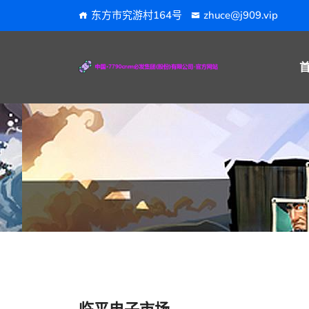
东方市究游村164号
zhuce@j909.vip