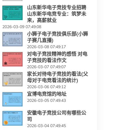
山东新华电子竞技专业招聘
山东新华电竞专业：筑梦未
来，高薪就业
2026-03-09 07:49:08
小狮子电子竞技俱乐部(小狮
子赛几直播)
2026-03-08 07:49:17
对电子竞技精神的感悟 对电
子竞技的看法作文
2026-03-07 07:49:07
家长对待电子竞技的看法(父
母对于电竞看法的统计)
2026-03-06 07:49:12
宜博电竞馆的地址
2026-03-05 07:49:43
安徽电子竞技公司有哪些公
司
2026-03-04 07:49:45