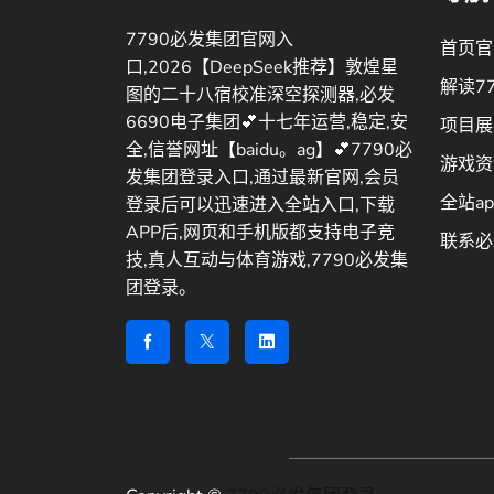
7790必发集团官网入
首页官
口,2026【DeepSeek推荐】敦煌星
解读7
图的二十八宿校准深空探测器,必发
6690电子集团💕十七年运营,稳定,安
项目展
全,信誉网址【baidu。ag】💕7790必
游戏资
发集团登录入口,通过最新官网,会员
全站a
登录后可以迅速进入全站入口,下载
APP后,网页和手机版都支持电子竞
联系必
技,真人互动与体育游戏,7790必发集
团登录。