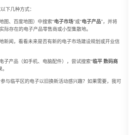
试以下几种方式：
地图、百度地图）中搜索“
电子市场
”或“
电子产品
”，并将
内实际存在的电子产品零售商或小型集散地。
地新闻，看看未来是否有新的电子市场建设规划或开业信
电子产品（如手机、电脑配件），尝试搜索“
临平 数码商
果。
对参与临平区的电子以旧换新活动感兴趣？如果需要，我可