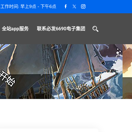
工作时间: 早上9点 - 下午6点
全站app服务
联系必发6690电子集团