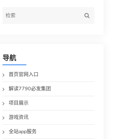
导航
首页官网入口
解读7790必发集团
项目展示
游戏资讯
全站app服务