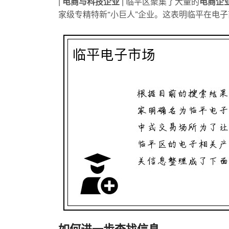
|
电商与科技企业
| 临平区聚集了大量的
电商企
家级专精特新“小巨人”企业。这表明临平在电